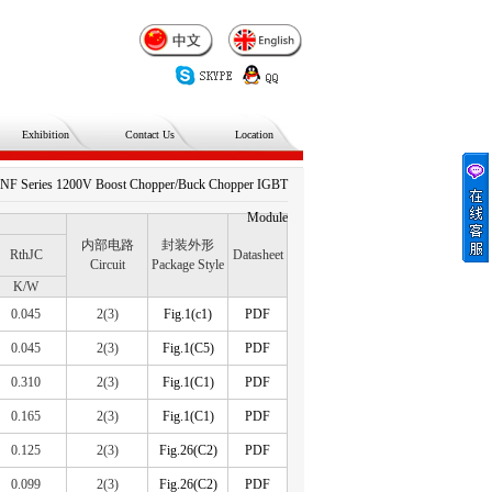
Exhibition
Contact Us
Location
NF Series 1200V Boost Chopper/Buck Chopper IGBT
Module
内部电路
封装外形
RthJC
Datasheet
Circuit
Package Style
K/W
0.045
2(3)
Fig.1(c1)
PDF
0.045
2(3)
Fig.1(C5)
PDF
0.310
2(3)
Fig.1(C1)
PDF
0.165
2(3)
Fig.1(C1)
PDF
0.125
2(3)
Fig.26(C2)
PDF
0.099
2(3)
Fig.26(C2)
PDF