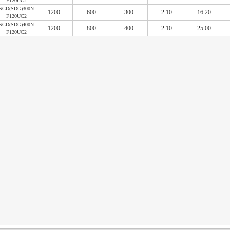
F120UC2
SGD(SDG)300N
1200
600
300
2.10
16.20
F120UC2
SGD(SDG)400N
1200
800
400
2.10
25.00
F120UC2