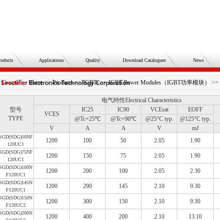
roducts
Applications
Quality
Download Catalogues
News
Location :
Home
>>
Products
>>
IGBTs
>>
IGBT Power Modules（IGBT功率模块）
>>
电气特性Electrical Characteristics
型号
IC25
IC90
VCEsat
EOFF
VCES
TYPE
@Tc=25℃
@Tc=90℃
@25°C typ.
@125°C typ.
V
A
A
V
mJ
SGD(SDG)50NF
1200
100
50
2.05
1.90
120UC1
SGD(SDG)75NF
1200
150
75
2.05
1.90
120UC1
SGD(SDG)100N
1200
200
100
2.05
2.30
F120UC1
SGD(SDG)145N
1200
290
145
2.10
9.30
F120UC1
SGD(SDG)150N
1200
300
150
2.10
9.30
F120UC2
SGD(SDG)200N
1200
400
200
2.10
13.10