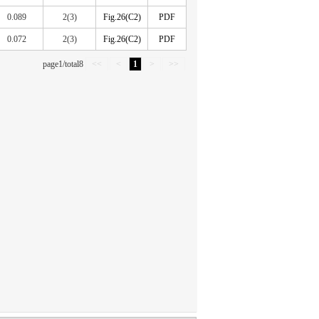
0.089
2(3)
Fig.26(C2)
PDF
0.072
2(3)
Fig.26(C2)
PDF
page1/total8
<<
<
1
>
>>