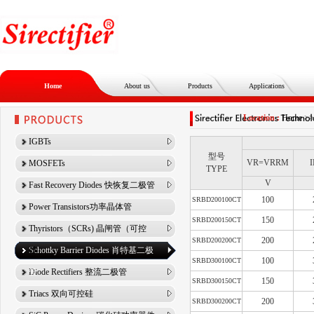
Home
About us
Products
Applications
Location :
Home
>
IGBTs
型号
VR=VRRM
MOSFETs
TYPE
V
Fast Recovery Diodes 快恢复二极管
100
SRBD200100CT
Power Transistors功率晶体管
150
SRBD200150CT
Thyristors（SCRs) 晶闸管（可控
200
SRBD200200CT
硅）
Schottky Barrier Diodes 肖特基二极
100
SRBD300100CT
管
Diode Rectifiers 整流二极管
150
SRBD300150CT
Triacs 双向可控硅
200
SRBD300200CT