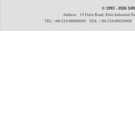
© 1993 - 2026 SIR
Address: 15 Fulin Road, Xilin Industrial P
TEL: +86-519-86800000 FAX: + 86-519-88020008 