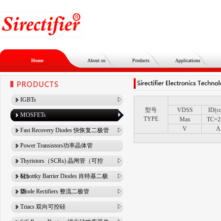
Home
About us
Products
Applications
IGBTs
型号
VDSS
ID(co
MOSFETs
TYPE
Max
TC=2
V
A
Fast Recovery Diodes 快恢复二极管
Power Transistors功率晶体管
Thyristors（SCRs) 晶闸管（可控
硅）
Schottky Barrier Diodes 肖特基二极
管
Diode Rectifiers 整流二极管
Triacs 双向可控硅